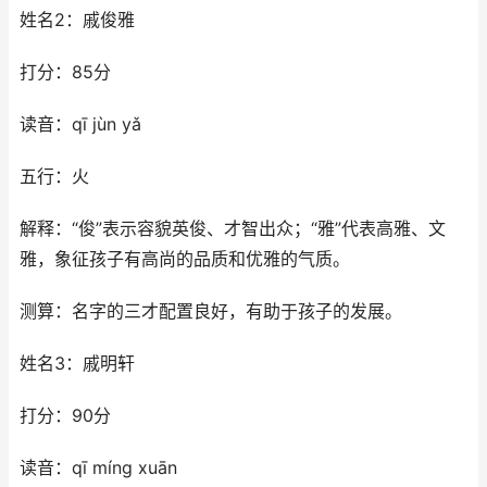
姓名2：戚俊雅
打分：85分
读音：qī jùn yǎ
五行：火
解释：“俊”表示容貌英俊、才智出众；“雅”代表高雅、文
雅，象征孩子有高尚的品质和优雅的气质。
测算：名字的三才配置良好，有助于孩子的发展。
姓名3：戚明轩
打分：90分
读音：qī míng xuān