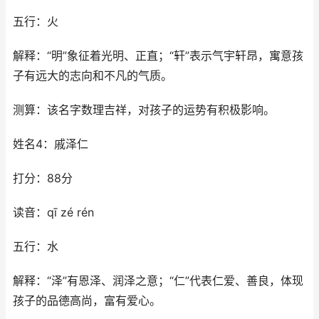
五行：火
解释：“明”象征着光明、正直；“轩”表示气宇轩昂，寓意孩
子有远大的志向和不凡的气质。
测算：该名字数理吉祥，对孩子的运势有积极影响。
姓名4：戚泽仁
打分：88分
读音：qī zé rén
五行：水
解释：“泽”有恩泽、润泽之意；“仁”代表仁爱、善良，体现
孩子的品德高尚，富有爱心。