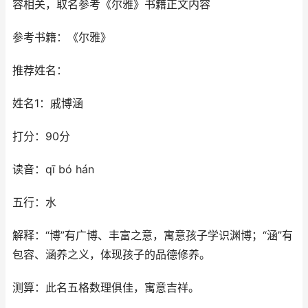
容相关，取名参考《尔雅》书籍正文内容
参考书籍：《尔雅》
推荐姓名：
姓名1：戚博涵
打分：90分
读音：qī bó hán
五行：水
解释：“博”有广博、丰富之意，寓意孩子学识渊博；“涵”有
包容、涵养之义，体现孩子的品德修养。
测算：此名五格数理俱佳，寓意吉祥。