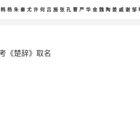
韩
杨
朱
秦
尤
许
何
吕
施
张
孔
曹
严
华
金
魏
陶
姜
戚
谢
邹
参考《楚辞》取名