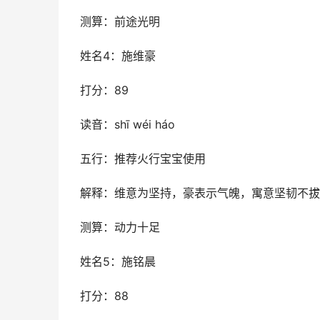
测算：前途光明
姓名4：施维豪
打分：89
读音：shī wéi háo
五行：推荐火行宝宝使用
解释：维意为坚持，豪表示气魄，寓意坚韧不拔
测算：动力十足
姓名5：施铭晨
打分：88