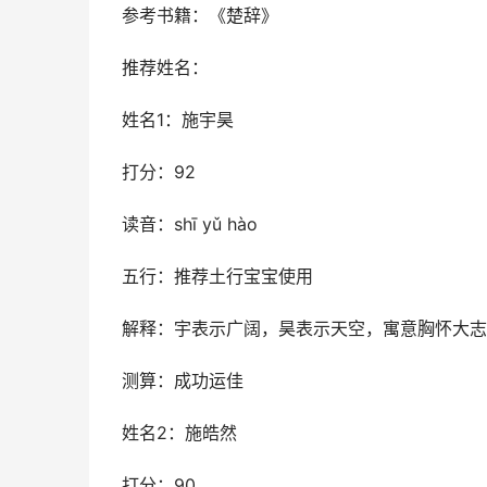
参考书籍：《楚辞》
推荐姓名：
姓名1：施宇昊
打分：92
读音：shī yǔ hào
五行：推荐土行宝宝使用
解释：宇表示广阔，昊表示天空，寓意胸怀大志
测算：成功运佳
姓名2：施皓然
打分：90