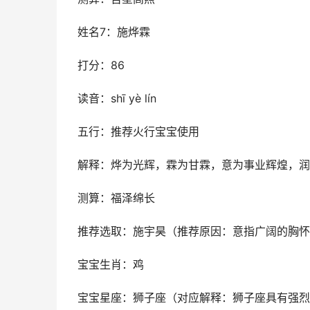
姓名7：施烨霖
打分：86
读音：shī yè lín
五行：推荐火行宝宝使用
解释：烨为光辉，霖为甘霖，意为事业辉煌，润
测算：福泽绵长
推荐选取：施宇昊（推荐原因：意指广阔的胸怀
宝宝生肖：鸡
宝宝星座：狮子座（对应解释：狮子座具有强烈