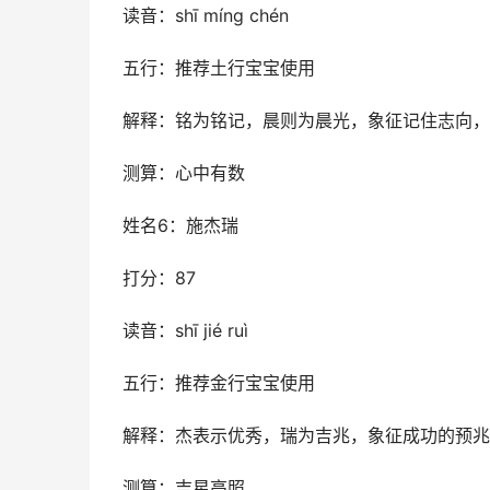
读音：shī míng chén
五行：推荐土行宝宝使用
解释：铭为铭记，晨则为晨光，象征记住志向，
测算：心中有数
姓名6：施杰瑞
打分：87
读音：shī jié ruì
五行：推荐金行宝宝使用
解释：杰表示优秀，瑞为吉兆，象征成功的预兆
测算：吉星高照