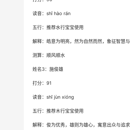
读音：shī hào rán
五行：推荐水行宝宝使用
解释：皓意为明亮，然为自然而然，象征智慧与
测算：顺风顺水
姓名3：施俊雄
打分：91
读音：shī jùn xióng
五行：推荐木行宝宝使用
解释：俊为优秀，雄则为雄心，寓意出众与追求