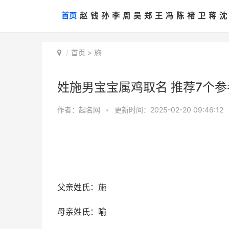
首页
赵
钱
孙
李
周
吴
郑
王
冯
陈
褚
卫
蒋
沈
首页
>
施
姓施男宝宝属鸡取名 推荐7个
作者：
起名网
•
更新时间：2025-02-20 09:46:12
父亲姓氏：施
母亲姓氏：喻