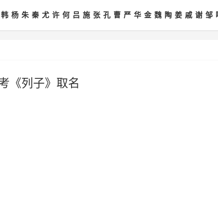
韩
杨
朱
秦
尤
许
何
吕
施
张
孔
曹
严
华
金
魏
陶
姜
戚
谢
邹
参考《列子》取名