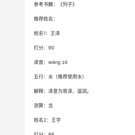
参考书籍：《列子》
推荐姓名：
姓名1：王泽
打分：90
读音：wáng zé
五行：水（推荐使用水）
解释：泽意为恩泽、滋润。
测算：吉
姓名2：王宇
打分：88