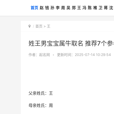
首页
赵
钱
孙
李
周
吴
郑
王
冯
陈
褚
卫
蒋
沈
首页
>
王
姓王男宝宝属牛取名 推荐7个
作者：
起名网
•
更新时间：2025-07-14 10:29:54
父亲姓氏：王
母亲姓氏：周