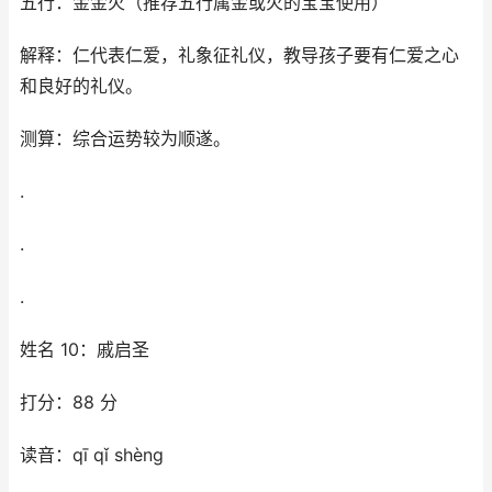
五行：金金火（推荐五行属金或火的宝宝使用）
解释：仁代表仁爱，礼象征礼仪，教导孩子要有仁爱之心
和良好的礼仪。
测算：综合运势较为顺遂。
.
.
.
姓名 10：戚启圣
打分：88 分
读音：qī qǐ shèng