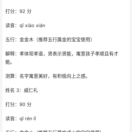
打分：92 分
读音：qī xiào xián
五行：金金木（推荐五行属金的宝宝使用）
解释：孝体现孝道，贤表示贤能，寓意孩子孝顺且有才
能。
测算：名字寓意美好，有积极向上之感。
姓名 3：戚仁礼
打分：90 分
读音：qī rén lǐ