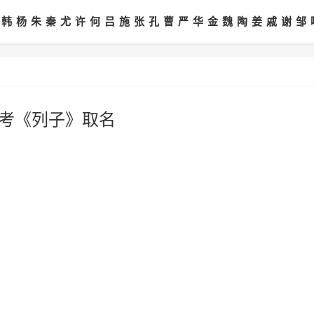
韩
杨
朱
秦
尤
许
何
吕
施
张
孔
曹
严
华
金
魏
陶
姜
戚
谢
邹
参考《列子》取名