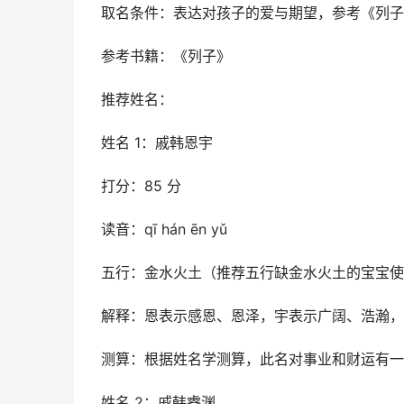
取名条件：表达对孩子的爱与期望，参考《列子
参考书籍：《列子》
推荐姓名：
姓名 1：戚韩恩宇
打分：85 分
读音：qī hán ēn yǔ
五行：金水火土（推荐五行缺金水火土的宝宝使
解释：恩表示感恩、恩泽，宇表示广阔、浩瀚，
测算：根据姓名学测算，此名对事业和财运有一
姓名 2：戚韩睿渊