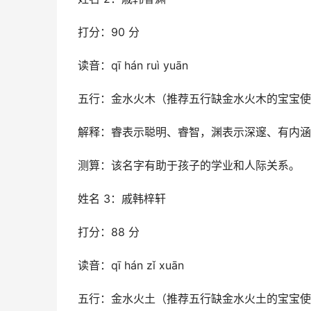
打分：90 分
读音：qī hán ruì yuān
五行：金水火木（推荐五行缺金水火木的宝宝使
解释：睿表示聪明、睿智，渊表示深邃、有内涵
测算：该名字有助于孩子的学业和人际关系。
姓名 3：戚韩梓轩
打分：88 分
读音：qī hán zǐ xuān
五行：金水火土（推荐五行缺金水火土的宝宝使