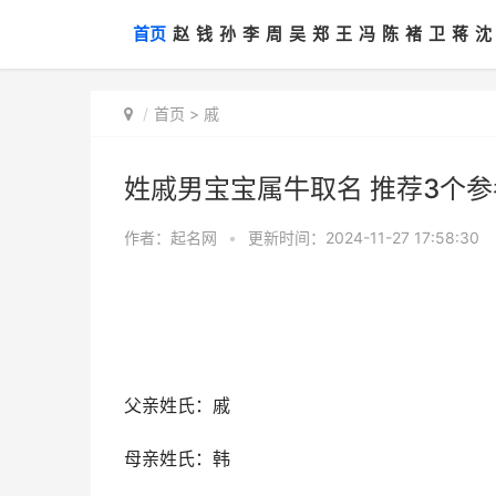
首页
赵
钱
孙
李
周
吴
郑
王
冯
陈
褚
卫
蒋
沈
首页
>
戚
姓戚男宝宝属牛取名 推荐3个
作者：
起名网
•
更新时间：2024-11-27 17:58:30
父亲姓氏：戚
母亲姓氏：韩